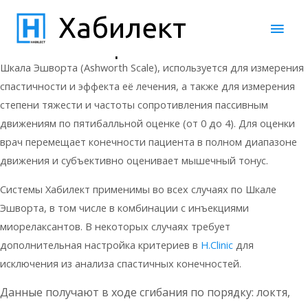
Анализ результатов
/ От
HGadmin
Хабилект
База знаний
Глав
Шкала Эшворта
мен
Шкала Эшворта (Ashworth Scale), используется для измерения
спастичности и эффекта её лечения, а также для измерения
степени тяжести и частоты сопротивления пассивным
движениям по пятибалльной оценке (от 0 до 4). Для оценки
врач перемещает конечности пациента в полном диапазоне
движения и субъективно оценивает мышечный тонус.
Системы Хабилект применимы во всех случаях по Шкале
Эшворта, в том числе в комбинации с инъекциями
миорелаксантов. В некоторых случаях требует
дополнительная настройка критериев в
H.Clinic
для
исключения из анализа спастичных конечностей.
Данные получают в ходе сгибания по порядку: локтя,