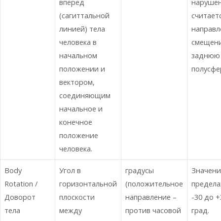
вперед
наруше
(сагиттальной
считает
линией) тела
направл
человека в
смещени
начальном
заднюю
положении и
полусфе
вектором,
соединяющим
начальное и
конечное
положение
человека.
Body
Угол в
градусы
Значени
Rotation /
горизонтальной
(положительное
предела
Доворот
плоскости
направление –
-30 до +
тела
между
против часовой
град.