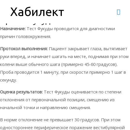
Протоколы тестов
/ От
HGadmin
Хабилект
База знаний
Гла
Проба Фукуды
ме
Назначение:
Тест Фукуды проводится для диагностики
причин головокружения.
Протокол выполнения:
Пациент закрывает глаза, вытягивает
руки вперед, и начинает шагать на месте, поднимая при этом
колени выше обычного шага (примерно 45-60 градусов).
Проба проводится 1 минуту, при скорости примерно 1 шаг в
секунду.
Оценка результатов:
Тест Фукуды оценивается по степени
отклонения от первоначальной позиции, смещению из
начальной точки и направлению смещения.
В норме отклонение не превышает 30 градусов. При этом
одностороннее периферическое поражение вестибулярной