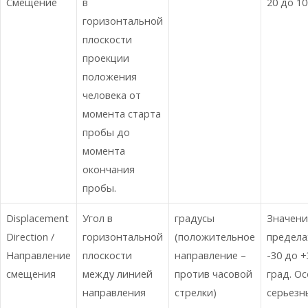
Смещение
в
20 до 10
горизонтальной
плоскости
проекции
положения
человека от
момента старта
пробы до
момента
окончания
пробы.
Displacement
Угол в
градусы
Значени
Direction /
горизонтальной
(положительное
предела
Направление
плоскости
направление –
-30 до +
смещения
между линией
против часовой
град. О
направления
стрелки)
серьезн