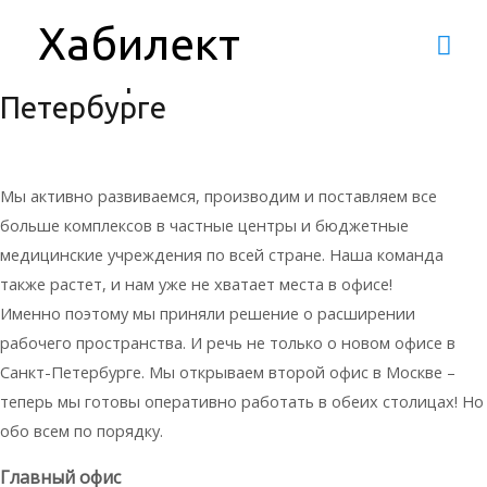
Новости
/ От
HGadmin
Хабилект
Мы расширяемся!
Гла
Новые офисы в Москве и Санкт-
ме
Петербурге
Мы активно развиваемся, производим и поставляем все
больше комплексов в частные центры и бюджетные
медицинские учреждения по всей стране. Наша команда
также растет, и нам уже не хватает места в офисе!
Именно поэтому мы приняли решение о расширении
рабочего пространства. И речь не только о новом офисе в
Санкт-Петербурге. Мы открываем второй офис в Москве –
теперь мы готовы оперативно работать в обеих столицах! Но
обо всем по порядку.
Главный офис