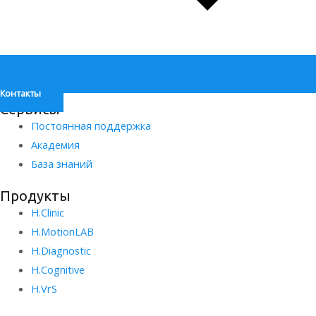
Контакты
Сервисы
Постоянная поддержка
Академия
База знаний
Продукты
H.Clinic
H.MotionLAB
H.Diagnostic
H.Сognitive
H.VrS