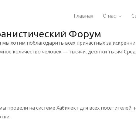
Урбанистиче
Главная
О нас
С
банистический Форум
мы хотим поблагодарить всех причастных за искренний и
мное количество человек — тысячи, десятки тысяч! Сред
мы провели на системе Хабилект для всех посетителей, 
тки.